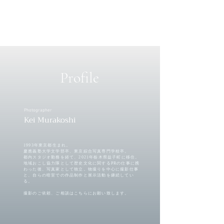
Profile
Photographer
Kei Murakoshi
1993年東京都生まれ。
慶應義塾大学文学部卒、東京綜合写真専門学校卒。
都内スタジオ勤務を経て、
2021年栃木県益子町に移住。
地域おこし協力隊として歴史文化に関するPRの仕事に携
わった後、写真家として独立。物撮りを中心に撮影仕事
と、自らの暗室での
作品制作と展示活動を継続してい
る。
撮影のご依頼、ご相談はこちらにお願い致します。