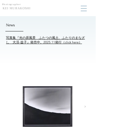
Photographer
KEI MURAKOSHI
News
写真集『光の原風景 ふたつの風土、ふたりのまなざ
し 大渓-益子』発売中。2025.11発行（click here）