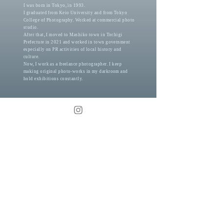
I was born in Tokyo, in 1993.
I graduated from Keio University and from Tokyo
College of
Photography.
Worked at
commercial photo
studio.
After that, I moved to Mashiko town in Tochigi
Prefecture in 2021 and worked in town government
especially on PR activities of local history and
culture.
Now, I work as a freelance photographer. I keep
making original
photo-works in my darkroom and
hold
exhibitions constantly.
info@kei-murakoshi.com
instagram: k.murako